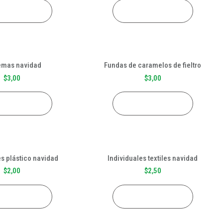
R AL CARRITO
AÑADIR AL CARRITO
emas navidad
Fundas de caramelos de fieltro
$
3,00
$
3,00
R AL CARRITO
AÑADIR AL CARRITO
es plástico navidad
Individuales textiles navidad
$
2,00
$
2,50
R AL CARRITO
AÑADIR AL CARRITO