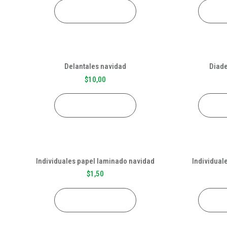
AÑADIR AL CARRITO
AÑADI
Delantales navidad
Diad
$
10,00
AÑADIR AL CARRITO
AÑADI
Individuales papel laminado navidad
Individual
$
1,50
AÑADIR AL CARRITO
AÑADI