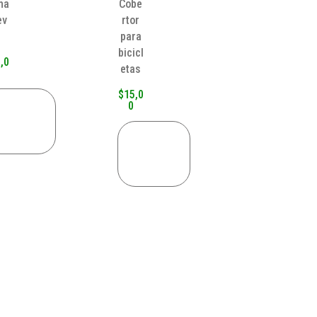
ma
Cobe
ev
rtor
para
bicicl
,0
etas
$
15,0
0
AÑADIR
AL
CARRITO
AÑADIR
AL
CARRITO