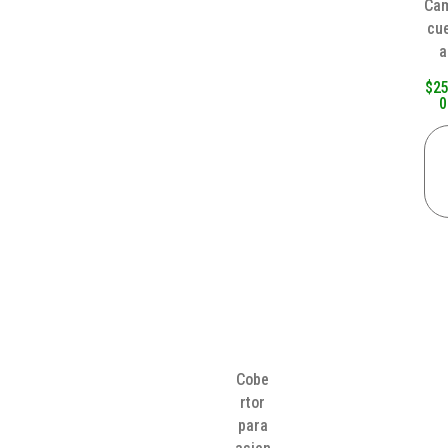
Ca
cu
a
$
25
0
Cobe
rtor
para