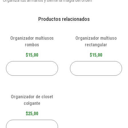
Organiza tus armarios y siente la magia del orden
Productos relacionados
Organizador multiusos
Organizador multiuso
rombos
rectangular
$
15,00
$
15,00
AÑADIR AL CARRITO
AÑADIR AL CARRITO
Organizador de closet
colgante
$
25,00
AÑADIR AL CARRITO